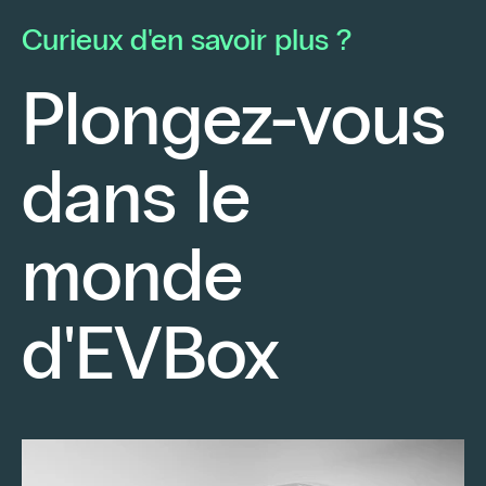
avec une conviction forte : proposer à ses
él
Curieux d'en savoir plus ?
clients des solutions à la pointe de la…
d’
d’
Plongez-vous
bo
d’
dans le
ha
Continuer la lecture
monde
d'EVBox