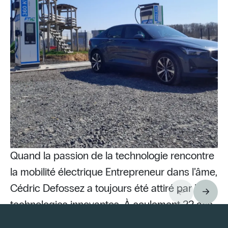
Quand la passion de la technologie rencontre
la mobilité électrique Entrepreneur dans l’âme,
Cédric Defossez a toujours été attiré par les
technologies innovantes. À seulement 22 ans,
Pu
il lance son activité d’électricien indépendant
st