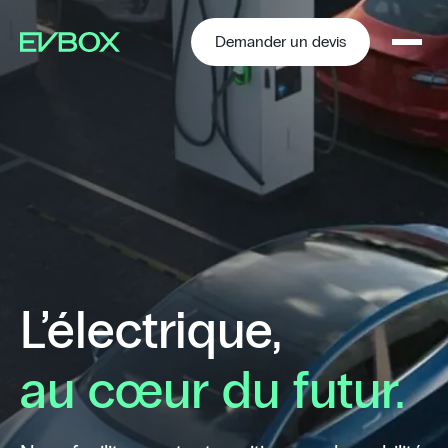
Aller
au
contenu
Demander un devis
L’électrique,
au cœur du futur.