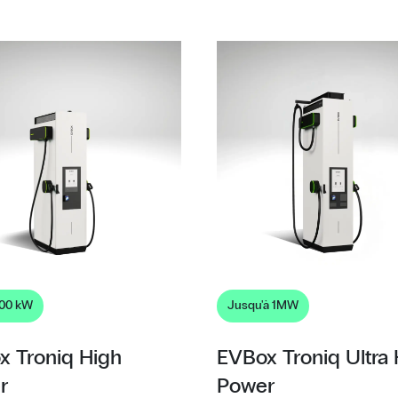
400 kW
Jusqu'à 1MW
x Troniq High
EVBox Troniq Ultra
r
Power