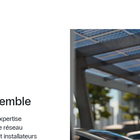
semble
xpertise
re réseau
 installateurs