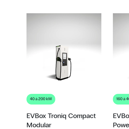
40 à 200 kW
160 à 
EVBox Troniq Compact
EVBo
Modular
Powe