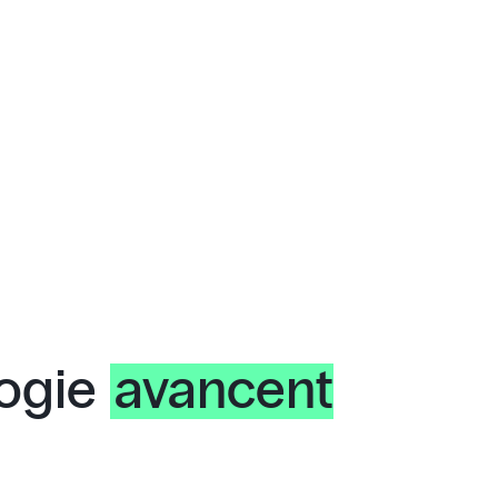
logie
avancent