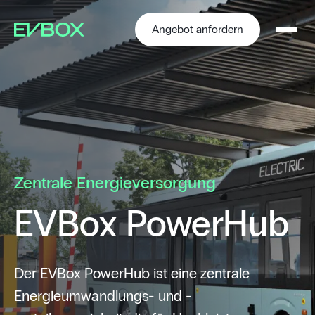
Zum
Inhalt
springen
Angebot anfordern
Zentrale Energieversorgung
EVBox PowerHub
Der EVBox PowerHub ist eine zentrale
Energieumwandlungs- und -