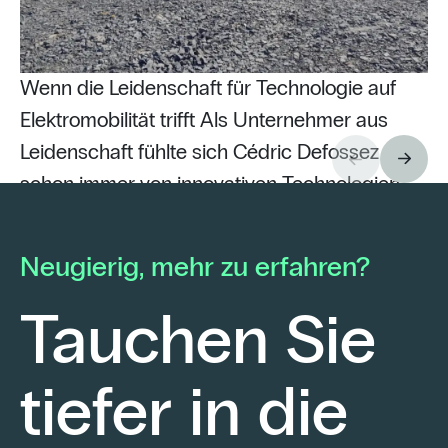
Wenn die Leidenschaft für Technologie auf
Elektromobilität trifft Als Unternehmer aus
Leidenschaft fühlte sich Cédric Defossez
schon immer von innovativen Technologien
Ve
angezogen. Bereits im Alter von nur 22 Jahren
st
gründete er sein eigenes Elektrounternehmen
El
Neugierig, mehr zu erfahren?
– mit einer klaren Überzeugung: seinen
En
Kunden modernste technologische Lösungen
En
Tauchen Sie
anzubieten.
be
La
tiefer in die
Eu
sp