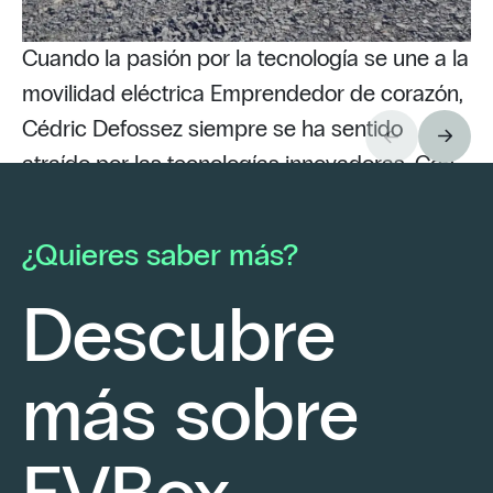
Cuando la pasión por la tecnología se une a la
movilidad eléctrica Emprendedor de corazón,
Cédric Defossez siempre se ha sentido
atraído por las tecnologías innovadoras. Con
Pu
tan solo 22 años, lanzó su actividad como
as
electricista independiente con una convicción
mo
¿Quieres saber más?
firme: ofrecer a sus clientes soluciones de
se
vanguardia.
En
Descubre
op
de
más sobre
el
Seguir leyendo