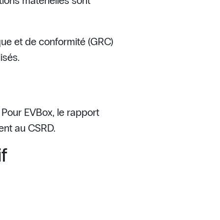
tions matérielles sont
sque et de conformité (GRC)
isés.
. Pour EVBox, le rapport
ment au CSRD.
f