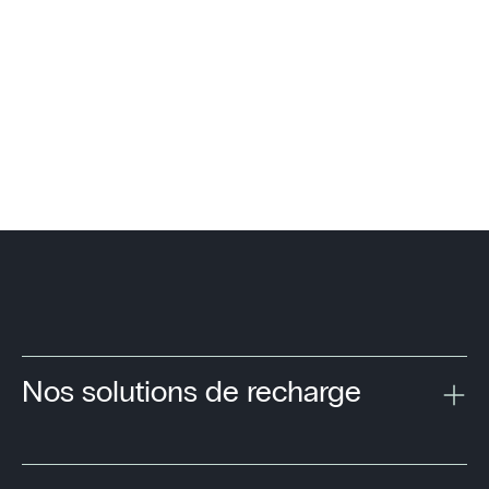
Pour bénéficier du bonus ADVENIR, une prise E/F doit être
installée si la station comporte plus d’un point de charge.
Nos solutions de recharge