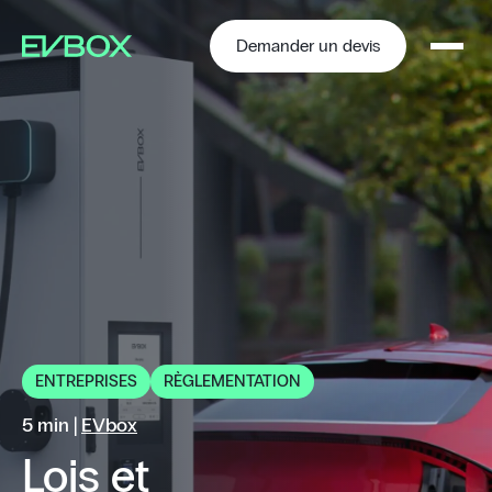
Aller
au
contenu
Demander un devis
ENTREPRISES
RÈGLEMENTATION
5 min |
EVbox
Lois et