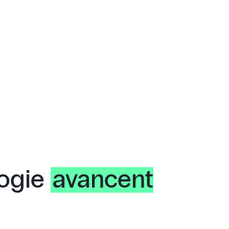
logie
avancent