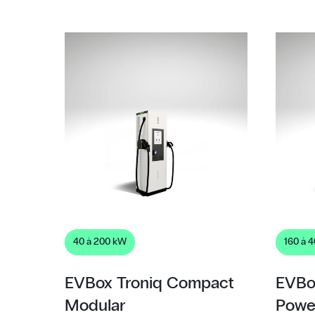
40 à 200 kW
160 à 
EVBox Troniq Compact
EVBo
Modular
Powe