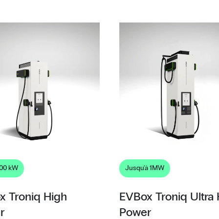
400 kW
Jusqu'à 1MW
x Troniq High
EVBox Troniq Ultra
r
Power