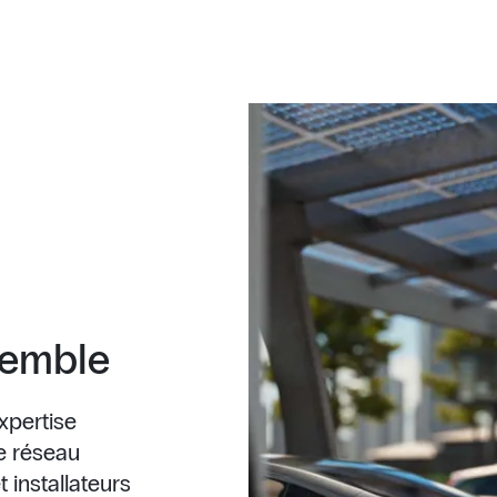
semble
xpertise
re réseau
 installateurs