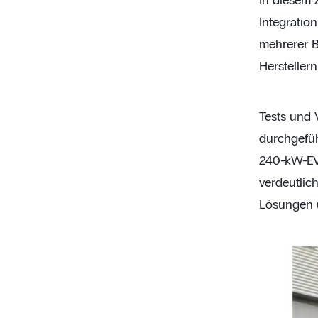
In diesem
Integratio
mehrerer B
Hersteller
Tests und 
durchgefüh
240-kW-EVB
verdeutlich
Lösungen 