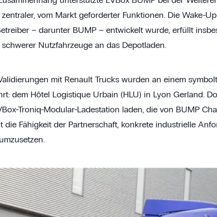
 Zusammenhang unterstützte EVBox BUMP bei der Weiteren
n zentraler, vom Markt geforderter Funktionen. Die Wake-U
etreiber – darunter BUMP – entwickelt wurde, erfüllt ins
n schwerer Nutzfahrzeuge an das Depotladen.
Validierungen mit Renault Trucks wurden an einem symbo
rt: dem Hôtel Logistique Urbain (HLU) in Lyon Gerland. Do
ox-Troniq-Modular-Ladestation laden, die von BUMP Charge
t die Fähigkeit der Partnerschaft, konkrete industrielle Anf
umzusetzen.