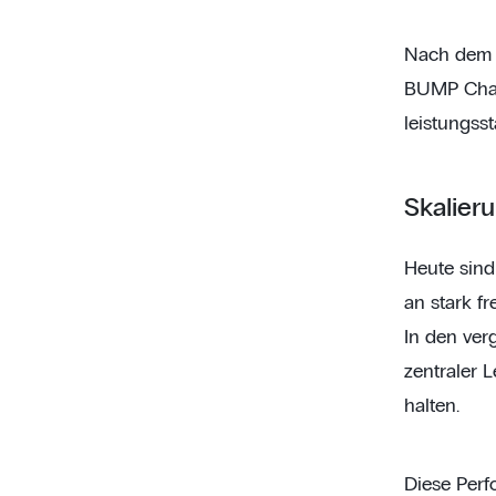
Nach dem E
BUMP Charg
leistungss
Skalier
Heute sin
an stark fr
In den ver
zentraler 
halten.
Diese Perf