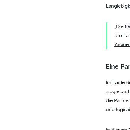
Langlebigke
„Die E
pro Lad
Yacine
Eine Par
Im Laufe 
ausgebaut.
die Partne
und logis