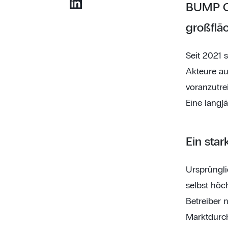
BUMP Ch
großflä
Seit 2021 s
Akteure au
voranzutre
Eine langjä
Ein sta
Ursprüngli
selbst höc
Betreiber 
Marktdurch