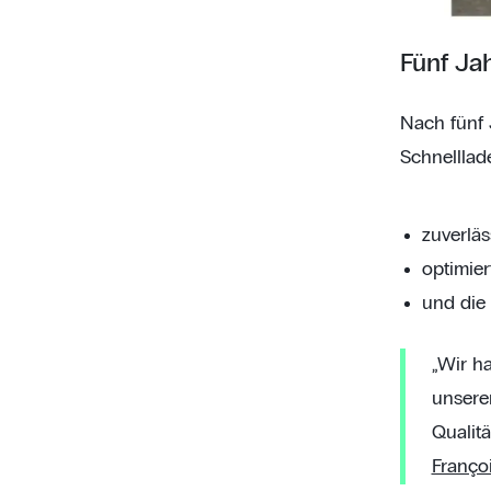
Fünf Ja
Nach fünf 
Schnelllade
zuverläs
optimier
und die 
„Wir h
unsere
Qualitä
Françoi