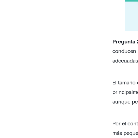
Pregunta 2
conducen t
adecuadas, 
El tamaño d
principalm
aunque per
Por el con
más pequeña