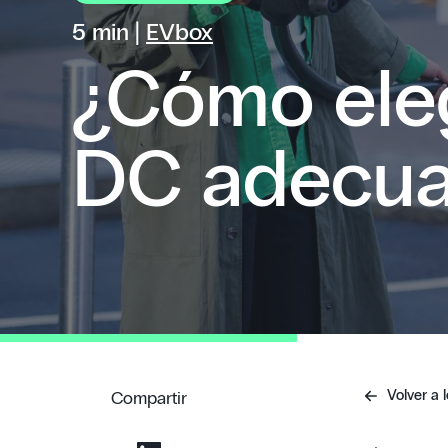
5 min |
EVbox
¿Cómo eleg
DC adecu
Volver a l
Compartir