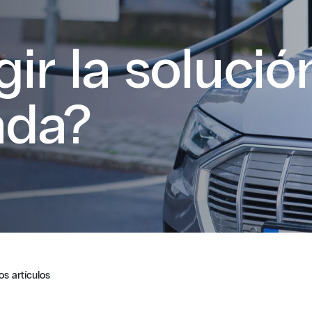
ir la solució
ada?
os artículos