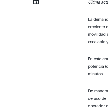
Última act
La demanda
creciente 
movilidad 
escalable y
En este co
potencia (
minutos.
De manera 
de uso de 
operador de