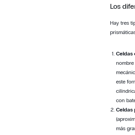
Los dife
Hay tres ti
prismáticas
Celdas 
nombre i
mecánico
este for
cilíndri
con bate
Celdas 
(aproxi
más gran