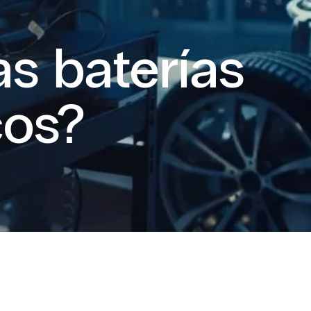
s baterías
cos?