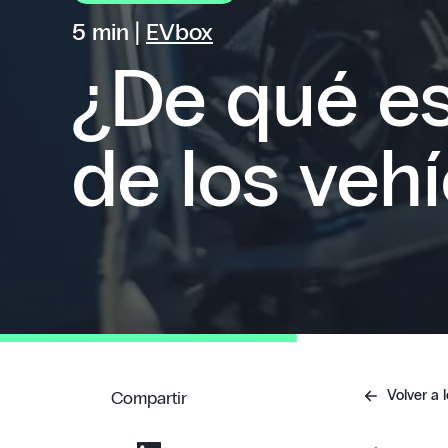
5 min |
EVbox
¿De qué es
de los vehí
Volver a l
Compartir