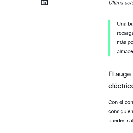
Última act
Una bat
recarga
más pop
almace
El auge 
eléctric
Con el cont
consiguien
pueden sat