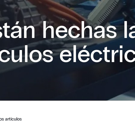
tán hechas la
culos eléctri
os artículos