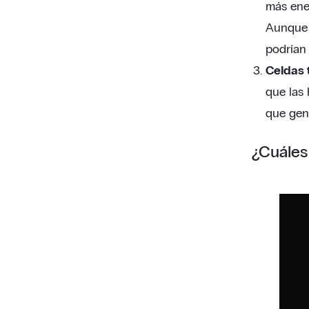
más ener
Aunque 
podrían 
Celdas 
que las 
que gene
¿Cuáles 