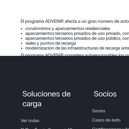
El programa ADVENIR afecta a un gran número de acto
condominios y aparcamientos residenciales
aparcamientos terciarios privados de uso privado, 
aparcamientos terciarios privados de uso público, 
viales y puntos de recarga
modernización de las infraestructuras de recarga an
El programa ADVENIR considera subvencionables los gas
mantenimiento y supervisión no están cubiertos. Sin em
Para saber si usted es elegible, póngase en contacto c
Soluciones de
Socios
carga
Socios
Casos de éxito
Ver todas