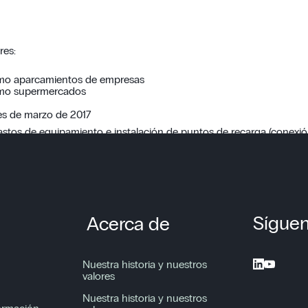
res:
como aparcamientos de empresas
como supermercados
tes de marzo de 2017
tos de equipamiento e instalación de puntos de recarga (conexión
bargo, están incluidos en el pliego de condiciones de ADVENIR.
on un experto EVBox haciendo clic aquí.
Sígue
Acerca de
Nuestra historia y nuestros
valores
Nuestra historia y nuestros