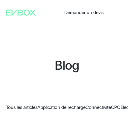
Aller
au
contenu
Demander un devis
Blog
Tous les articles
Application de recharge
Connectivité
CPO
Électr