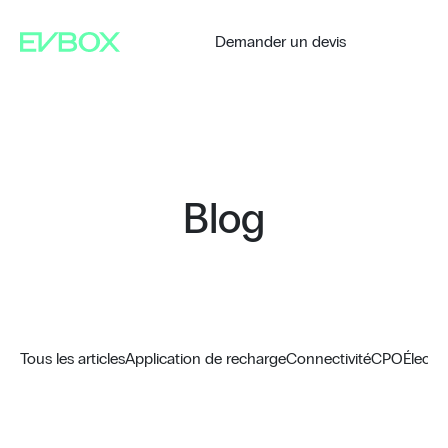
Aller
au
contenu
Demander un devis
Blog
Tous les articles
Application de recharge
Connectivité
CPO
Électr