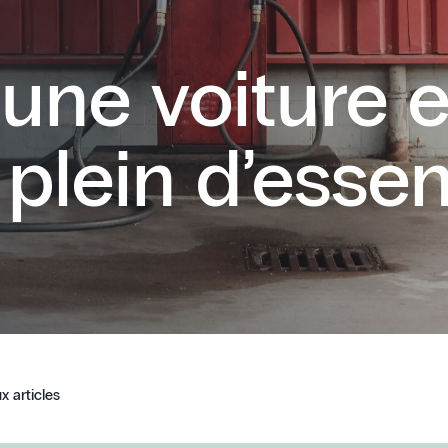
une voiture e
 plein d’esse
x articles