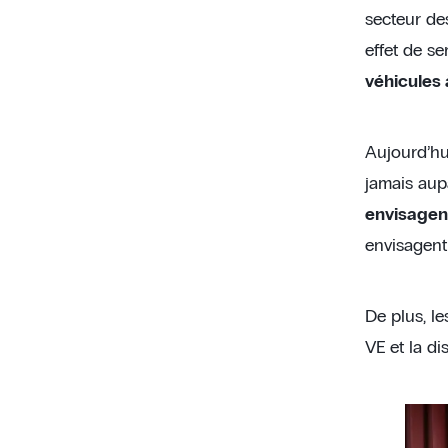
secteur des
effet de se
véhicules 
Aujourd’hu
jamais aupa
envisagent
envisagent 
De plus, l
VE et la di