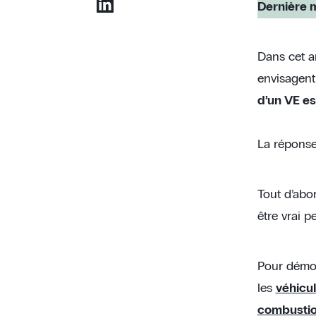
Dernière m
Dans cet a
envisagent
d’un VE es
La réponse 
Tout d’abor
être vrai 
Pour démon
les
véhicul
combusti