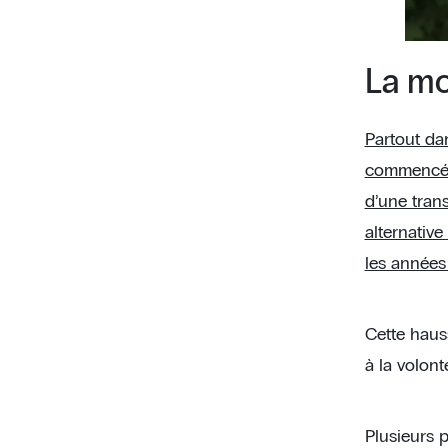
La mo
Partout da
commencé a
d’une trans
alternative
les année
Cette haus
à la volont
Plusieurs p