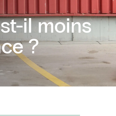
st-il moins
nce ?