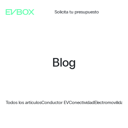
Saltar
al
contenido
Solicita tu presupuesto
Blog
Todos los artículos
Conductor EV
Conectividad
Electromovilidad
G