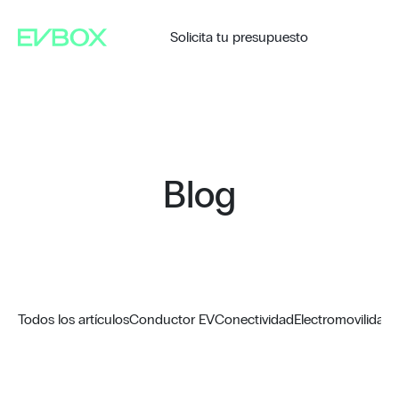
Saltar
al
contenido
Solicita tu presupuesto
Blog
Todos los artículos
Conductor EV
Conectividad
Electromovilidad
G