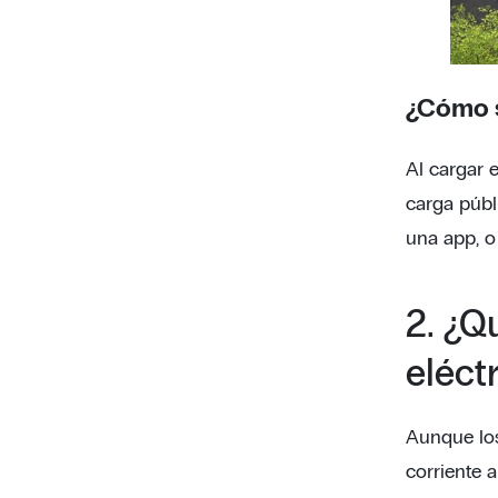
¿Cómo s
Al cargar e
carga públ
una app, o
2. ¿Q
eléct
Aunque los
corriente a