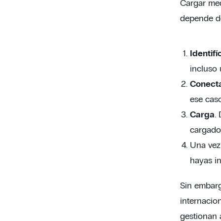
Cargar med
depende de 
Identifí
incluso 
Conecta 
ese caso
Carga
.
cargador
Una vez
hayas in
Sin embarg
internacio
gestionan 