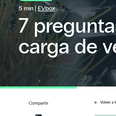
5 min |
EVbox
7 pregunta
carga de v
Volver a l
Compartir