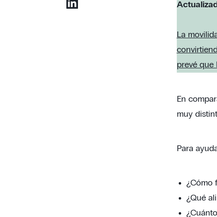
Actualiza
La movilida
convirtien
prevé que 
En compara
muy distin
Para ayuda
¿Cómo fu
¿Qué ali
¿Cuánto 